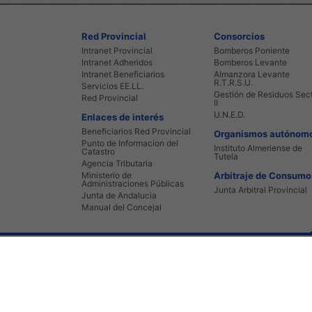
Red Provincial
Consorcios
Intranet Provincial
Bomberos Poniente
Intranet Adheridos
Bomberos Levante
Intranet Beneficiarios
Almanzora Levante
R.T.R.S.U.
Servicios EE.LL.
Gestión de Residuos Sec
Red Provincial
II
U.N.E.D.
Enlaces de interés
Beneficiarios Red Provincial
Organismos autónom
Punto de Informacion del
Instituto Almeriense de
Catastro
Tutela
Agencia Tributaria
Ministerio de
Arbitraje de Consumo
Administraciones Públicas
Junta Arbitral Provincial
Junta de Andalucia
Manual del Concejal