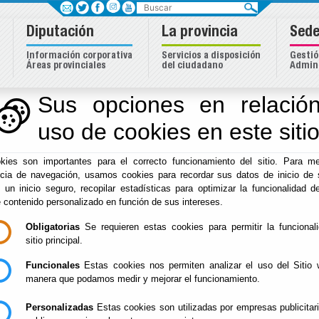
Buscar
Diputación
La provincia
Sede
Información corporativa
Servicios a disposición
Gestió
Áreas provinciales
del ciudadano
Admini
Sus opciones en relación
uso de cookies en este siti
Inicio
-
Hacienda
- INFORMACION PRESUPUESTARIA
kies son importantes para el correcto funcionamiento del sitio. Para me
INFORMACION PRE
ncia de navegación, usamos cookies para recordar sus datos de inicio de 
e un inicio seguro, recopilar estadísticas para optimizar la funcionalidad de
e contenido personalizado en función de sus intereses.
Obligatorias
Se requieren estas cookies para permitir la funcional
Presupuestos Generales
sitio principal.
Funcionales
Estas cookies nos permiten analizar el uso del Sitio 
Presupuestos consolidados (78)
manera que podamos medir y mejorar el funcionamiento.
Alegaciones formuladas (37)
Informes periodicos de la ejecucion (38)
Personalizadas
Estas cookies son utilizadas por empresas publicitar
Modificaciones Presupuestarias (39)