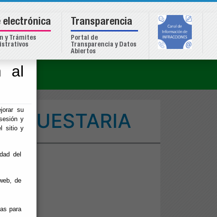
 electrónica
Transparencia
n y Trámites
Portal de
strativos
Transparencia y Datos
Abiertos
 al
o
jorar su
SUPUESTARIA
sesión y
l sitio y
idad del
web, de
ias para