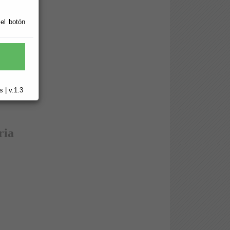
zacion (80)
 el botón
 | v.1.3
ria