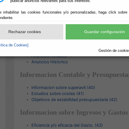
publicar anuncios relevantes para sus intereses.
Informes de Auditorias de cuentas y los de fiscali
e inhabilitar las cookies funcionales y/o personalizadas, haga click sobre
Cuentas Anuales / Cuenta General
ndiente.
Informacion de Cuentas Anuales (79)
Rechazar cookies
Guardar configuración
Liquidaciones del Presupuesto
lítica de Cookies]
Gestión de cookies
Anuncios
Actuales
Anuncios Historico
Informacion Contable y Presupuesta
Informacion sobre superavit (40)
Estudios sobre costes (41)
Objetivos de estabilidad presupuestaria (42)
Informacion sobre Ingresos y Gastos
Eficiencia y/o eficacia del Gasto. (43)