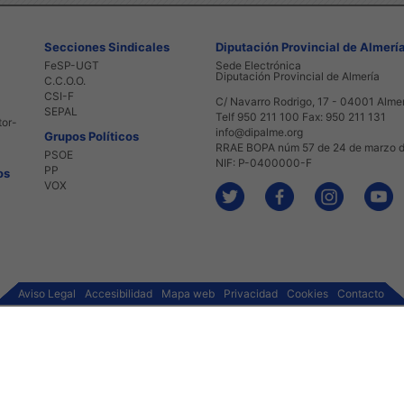
Secciones Sindicales
Diputación Provincial de Almerí
FeSP-UGT
Sede Electrónica
Diputación Provincial de Almería
C.C.O.O.
CSI-F
C/ Navarro Rodrigo, 17 - 04001 Alme
SEPAL
Telf 950 211 100 Fax: 950 211 131
tor-
info@dipalme.org
Grupos Políticos
RRAE BOPA núm 57 de 24 de marzo 
PSOE
NIF: P-0400000-F
PP
os
VOX
Aviso Legal
Accesibilidad
Mapa web
Privacidad
Cookies
Contacto