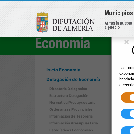
Municipios
Almería pueblo
a pueblo
×
Economía
Las coo
Inicio Economía
experie
Delegación de Economía
brindarl
ofrecerl
Directorio Delegación
Estructura Delegación
Normativa Presupuestaria
Ordenanzas Provinciales
Información de Tesoreria
Información Presupuestaria
Estadísticas Económicas