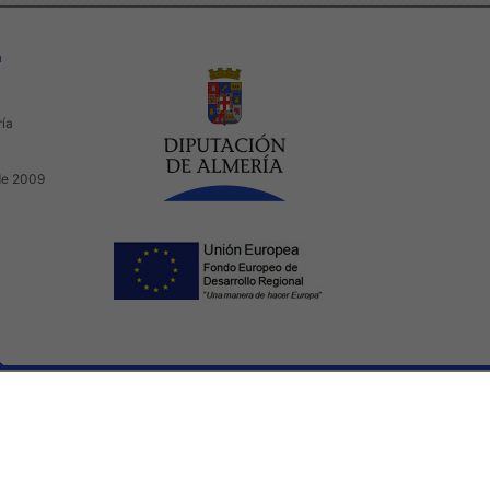
a
ría
de 2009